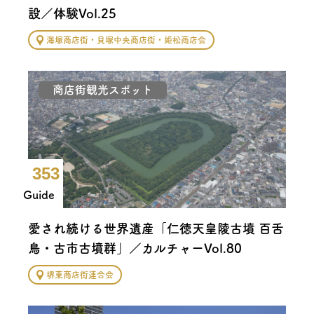
設／体験Vol.25
海塚商店街・貝塚中央商店街・姫松商店会
商店街観光スポット
353
Guide
愛され続ける世界遺産「仁徳天皇陵古墳 百舌
鳥・古市古墳群」／カルチャーVol.80
堺東商店街連合会