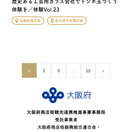
歴史ある工芸用ガラス会社でトンボ玉づくり
体験を／体験Vol.23
北助松商店街
泉大津中央商店街
1
2
3
…
12