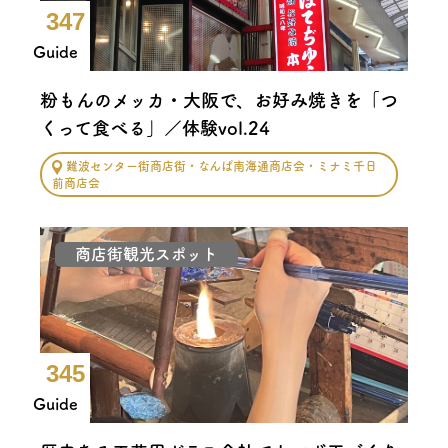
347
Guide
粉もんのメッカ・大阪で、お好み焼きを「つ
くって食べる」／体験vol.24
難波センター街商店街・なんば南海通商店会・ミナミ千日
前商店会
商店街観光スポット
345
Guide