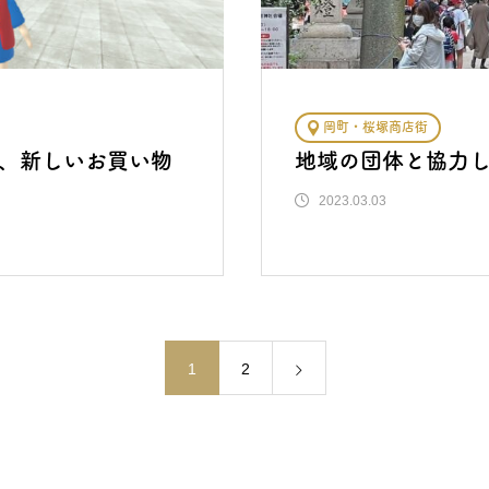
岡町・桜塚商店街
、新しいお買い物
地域の団体と協力
2023.03.03
1
2