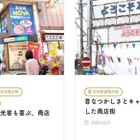
目北商店街
石切参道商店街
昔なつかしさとキ
した商店街
光客も喜ぶ、商店
2023.12.27