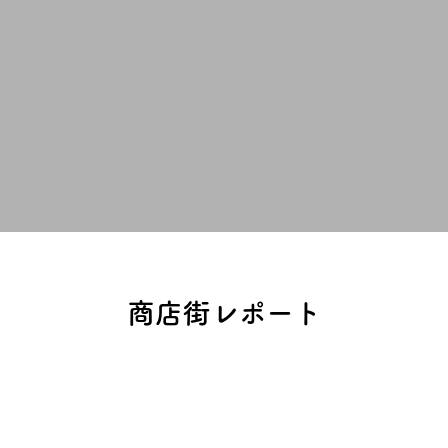
商店街レポート
三島地域
北河内地域
中河内地域
南河