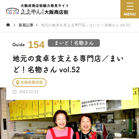
MENU
新着記事
地元の食卓を支える専門店／まいど！名物さん vol.52
154
まいど！名物さん
Guide
地元の食卓を支える専門店／まい
ど！名物さん vol.52
北助松商店街
2022.12.21