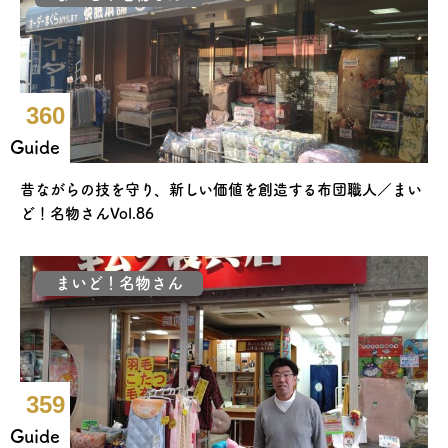
360
Guide
昔ながらの技を守り、新しい価値を創造する布団職人／まい
ど！名物さんVol.86
まいど！名物さん
359
Guide