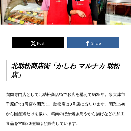
Post
Share
北助松商店街「かしわ マルナカ 助松
店
」
鶏肉専門店として北助松商店街でお店を構えて約25年。泉大津市
千原町で1号店を開業し、助松店は3号店に当たります。開業当初
から国産鶏だけを扱い、精肉のほか焼き鳥やから揚げなどの加工
食品を常時20種類ほど販売しています。