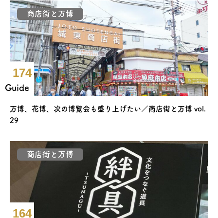
商店街と万博
174
Guide
万博、花博、次の博覧会も盛り上げたい／商店街と万博 vol.
29
商店街と万博
164