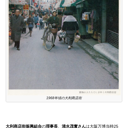
1968年頃の大利商店街
大利商店街振興組合
の
理事長
、
清水茂實さん
は大阪万博当時25