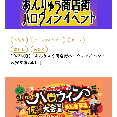
お祭り
シーズンイベント
セール
友達と
家族で
10/26(日)「あんりゅう商店街ハロウィンイベント
＆安立市vol.11」