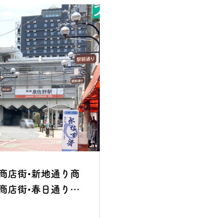
商店街•新地通り商
商店街•春日通り商