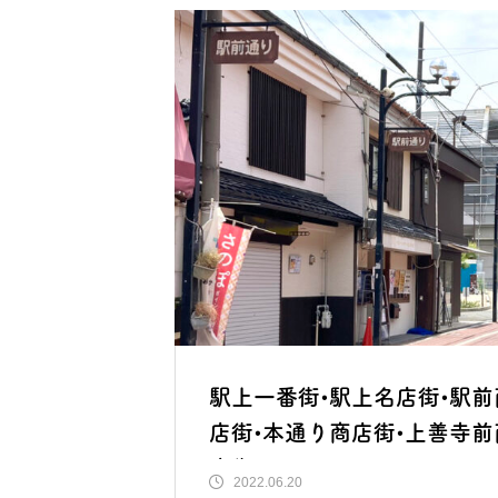
駅上一番街•駅上名店街•駅前
店街•本通り商店街•上善寺前
店街
2022.06.20