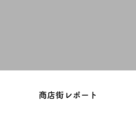
商店街レポート
三島地域
北河内地域
中河内地域
南河