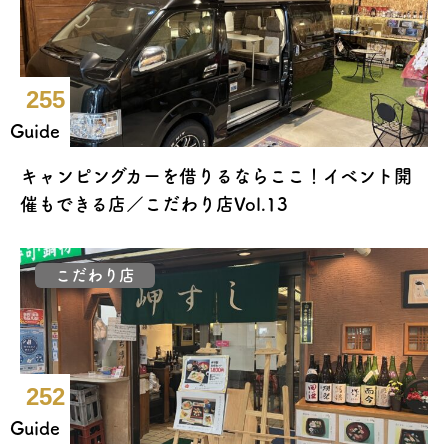
255
Guide
キャンピングカーを借りるならここ！イベント開
催もできる店／こだわり店Vol.13
こだわり店
252
Guide