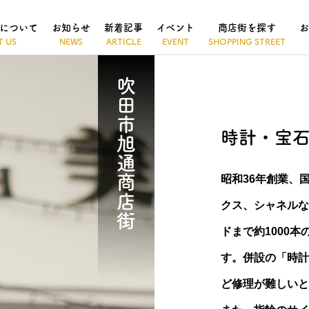
について
お知らせ
新着記事
イベント
商店街を探す
お
吹田市旭通商店街
時計・宝
昭和36年創業、
クス、シャネルな
ドまで約1000
す。併設の「時計
ど修理が難しいと