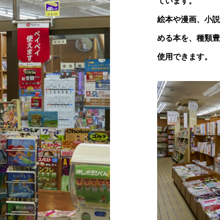
ています。
絵本や漫画、小説
める本を、種類豊
使用できます。