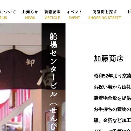
について
お知らせ
新着記事
イベント
商店街を探す
お
船場センタービル（せんびる）
加藤商店
昭和52年より京
お祝い着から婚礼
装着物全般を提供
お手持ちの着物の
繍、金箔など加工