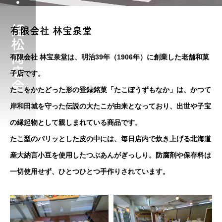
有限会社 林宝泉堂
有限会社 林宝泉堂は、明治39年（1906年）に創業した老舗和菓
子店です。
たこをかたどった形の登録銘菓「たこぼうずもなか」は、かつて
岸和田城を守った伝説の大たこが由来となっており、出世や子宝
の縁起物として親しまれている商品です。
たこ型のパリッとした皮の中には、毎日店内で炊き上げる北海道
産大納言小豆を使用したつぶあんがぎっしり。防腐剤や保存料は
一切使用せず、ひとつひとつ手作りされています。