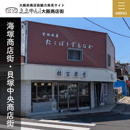
MENU
海塚商店街・貝塚中央商店街・ 姫松商店会