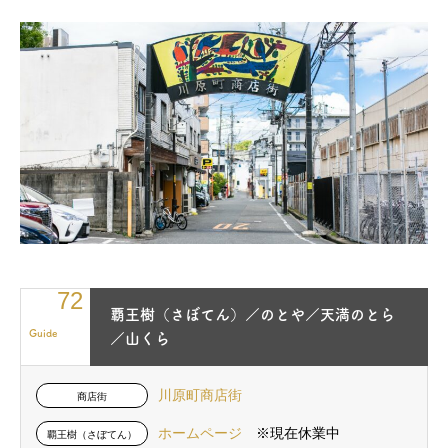
72
覇王樹（さぼてん）／のとや／天満のとら
Guide
／山くら
川原町商店街
商店街
ホームページ
※現在休業中
覇王樹（さぼてん）