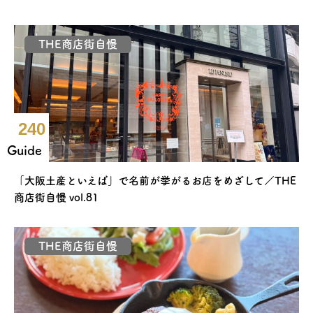
THE商店街自慢
240
Guide
「大阪土産といえば」で名前が挙がるお店をめざして／THE
商店街自慢 vol.81
THE商店街自慢