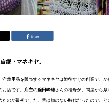
Share
 自慢「マネキヤ」
、洋裁用品を販売するマネキヤは戦後すぐの創業で、かれ
のお店です。
店主
の
釜田峰雄
さんの祖母が、問屋から糸
めたのが最初でした。昔は物のない時代だったので、と