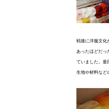
戦後に洋服文化
あったほどだっ
ていました。釜
生地や材料など