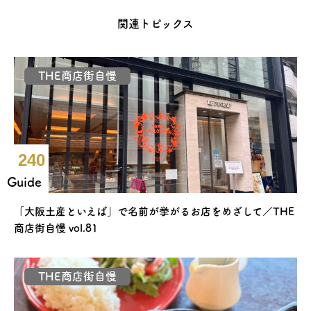
関連トピックス
THE商店街自慢
240
Guide
「大阪土産といえば」で名前が挙がるお店をめざして／THE
商店街自慢 vol.81
THE商店街自慢