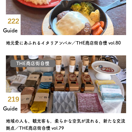
222
Guide
地元愛にあふれるイタリアンバル／THE商店街自慢 vol.80
THE商店街自慢
219
Guide
地域の人も、観光客も。柔らかな空気が流れる、新たな交流
拠点／THE商店街自慢 vol.79