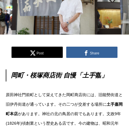
Post
Share
岡町・桜塚商店街 自慢「土手
嘉
」
原田神社門前町として栄えてきた岡町商店街には、旧能勢街道と
旧伊丹街道が通っています。その二つが交差する場所に
土手嘉岡
町本店
があります。神社の北の鳥居の前でもあります。文政9年
(1826年)頃創業という歴史ある店です。今の建物は、昭和元年