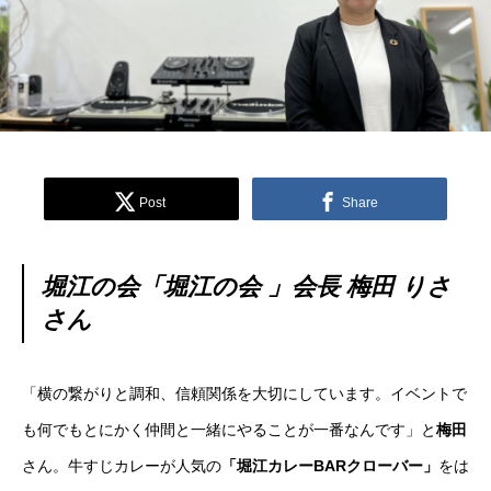
Post
Share
堀江の会「堀江の会 」会長 梅田 りさ
さん
「横の繋がりと調和、信頼関係を大切にしています。イベントで
も何でもとにかく仲間と一緒にやることが一番なんです」と
梅田
さん。牛すじカレーが人気の
「堀江カレーBARクローバー」
をは