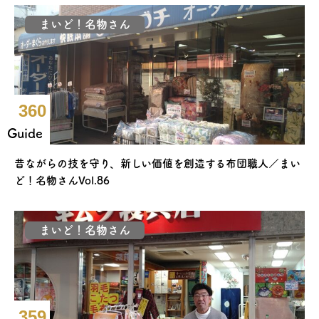
まいど！名物さん
360
Guide
昔ながらの技を守り、新しい価値を創造する布団職人／まい
ど！名物さんVol.86
まいど！名物さん
359