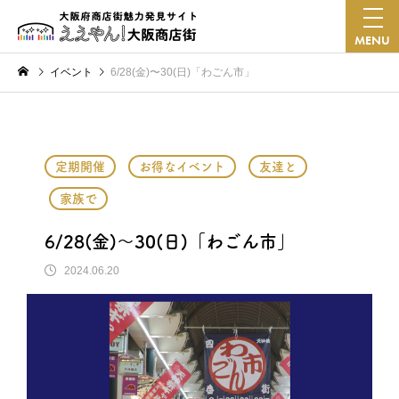
MENU
イベント
6/28(金)〜30(日)「わごん市」
定期開催
お得なイベント
友達と
家族で
6/28(金)〜30(日)「わごん市」
2024.06.20