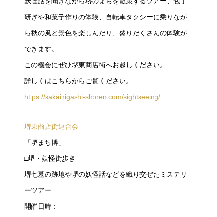
妖怪話を聞きながら堺のまちを散策するツアー、包丁
研ぎや和菓子作りの体験、自転車タクシーに乗りなが
ら秋の風と景色を楽しんだり、盛りだくさんの体験が
できます。
この機会にぜひ堺東商店街へお越しください。
詳しくはこちらからご覧ください。
https://sakaihigashi-shoren.com/sightseeing/
堺東商店街連合会
「堺まち博」
□堺・妖怪街歩き
堺七墓の跡地や堺の妖怪話などを織り交ぜたミステリ
ーツアー
開催日時：