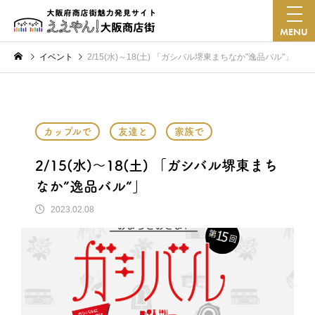
MENU
イベント
2/15(水)～18(土) 「ガシバル堺東まちなか"逸品バル"」
カップルで
友達と
家族で
2/15(水)～18(土) 「ガシバル堺東まち
なか”逸品バル”」
2023.02.08