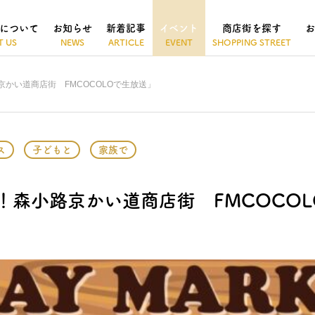
について
お知らせ
新着記事
イベント
商店街を探す
お
小路京かい道商店街 FMCOCOLOで生放送」
ス
子どもと
家族で
発信！森小路京かい道商店街 FMCOCO