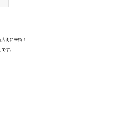
道商店街に来街！
定です。