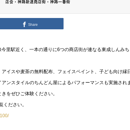
店会・神路新道商店街・神路一番街
Share
o今里筋線今里駅近く、一本の通りに6つの商店街が連なる東成しんみちロ
、アイスや麦茶の無料配布、フェイスペイント、子ども向け縁
イアンスタイルのちんどん屋によるパフォーマンスも実施され
ときをぜひご体験ください。
ご覧ください。
100/