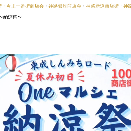
街
・
今里一番街商店会
・
神路銀座商店会
・
神路新道商店街
・
神
e〜納涼祭〜