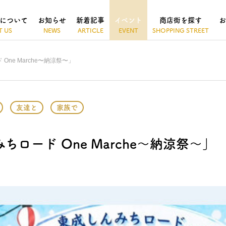
について
お知らせ
新着記事
イベント
商店街を探す
お
 One Marche〜納涼祭〜」
友達と
家族で
みちロード One Marche〜納涼祭〜」